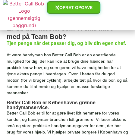
OPRET OPGAVE
Er du den næste, som vi skal have
med på Team Bob?
Tjen penge når det passer dig, og bliv din egen chef.
At være handyman hos Better Call Bob er en enestående
mulighed for dig, der kan lide at bruge dine hænder, har
praktisk know-how, og som gerne vil have muligheden for at
tjene ekstra penge i hverdagen. Oven i hatten får du god
motion (for vi bruger cyklen!), arbejde tæt på hvor du bor, og så
kommer du til at møde og hjælpe en masse forskellige
mennesker.
Better Call Bob er Københavns grønne
handymanservice.
Better Call Bob er til for at gøre livet lidt nemmere for vores
kunder, og handyman-branchen lidt grønnere. Vi løser alskens
små og store praktiske handyman-opgaver for dem, der har
brug for vores hjælp. Vi hjælper private borgere i København og