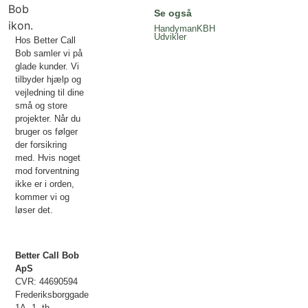
Se også
HandymanKBH
Udvikler
Hos Better Call
Bob samler vi på
glade kunder. Vi
tilbyder hjælp og
vejledning til dine
små og store
projekter. Når du
bruger os følger
der forsikring
med. Hvis noget
mod forventning
ikke er i orden,
kommer vi og
løser det.
Better Call Bob
ApS
CVR: 44690594
Frederiksborggade
1A, 1. th