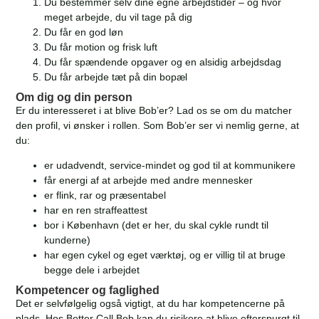
Du bestemmer selv dine egne arbejdstider – og hvor
meget arbejde, du vil tage på dig
Du får en god løn
Du får motion og frisk luft
Du får spændende opgaver og en alsidig arbejdsdag
Du får arbejde tæt på din bopæl
Om dig og din person
Er du interesseret i at blive Bob’er? Lad os se om du matcher
den profil, vi ønsker i rollen. Som Bob’er ser vi nemlig gerne, at
du:
er udadvendt, service-mindet og god til at kommunikere
får energi af at arbejde med andre mennesker
er flink, rar og præsentabel
har en ren straffeattest
bor i København (det er her, du skal cykle rundt til
kunderne)
har egen cykel og eget værktøj, og er villig til at bruge
begge dele i arbejdet
Kompetencer og faglighed
Det er selvfølgelig også vigtigt, at du har kompetencerne på
plads. Hos Better Call Bob kan du risikere at blive efterspurgt til