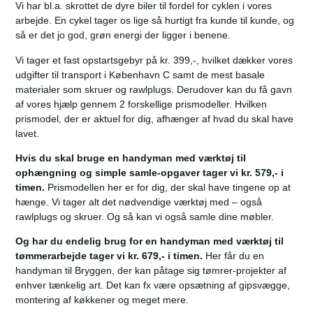
Vi har bl.a. skrottet de dyre biler til fordel for cyklen i vores
arbejde. En cykel tager os lige så hurtigt fra kunde til kunde, og
så er det jo god, grøn energi der ligger i benene.
Vi tager et fast opstartsgebyr på kr. 399,-, hvilket dækker vores
udgifter til transport i København C samt de mest basale
materialer som skruer og rawlplugs. Derudover kan du få gavn
af vores hjælp gennem 2 forskellige prismodeller. Hvilken
prismodel, der er aktuel for dig, afhænger af hvad du skal have
lavet.
Hvis du skal bruge en handyman med værktøj til
ophængning og simple samle-opgaver tager vi kr. 579,- i
timen.
Prismodellen her er for dig, der skal have tingene op at
hænge. Vi tager alt det nødvendige værktøj med – også
rawlplugs og skruer. Og så kan vi også samle dine møbler.
Og har du endelig brug for en handyman med værktøj til
tømmerarbejde tager vi kr. 679,- i timen.
Her får du en
handyman til Bryggen, der kan påtage sig tømrer-projekter af
enhver tænkelig art. Det kan fx være opsætning af gipsvægge,
montering af køkkener og meget mere.