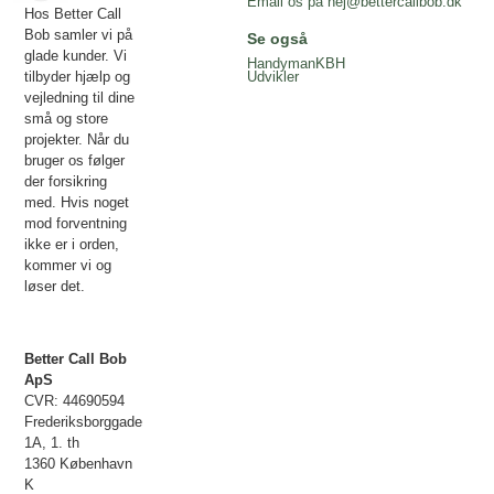
Email os på
hej@bettercallbob.dk
Hos Better Call
Bob samler vi på
Se også
glade kunder. Vi
HandymanKBH
tilbyder hjælp og
Udvikler
vejledning til dine
små og store
projekter. Når du
bruger os følger
der forsikring
med. Hvis noget
mod forventning
ikke er i orden,
kommer vi og
løser det.
Better Call Bob
ApS
CVR: 44690594
Frederiksborggade
1A, 1. th
1360 København
K