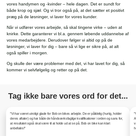
vores handymen og -kvinder – hele dagen. Det er sundt for
både krop og sjæl. Og vi tror også på, at det sætter et positivt
præg på de løsninger, vi laver for vores kunder.
Når vi udfører vores arbejde, så skal tingene virke – uden at
knirke. Dette garanterer vi bl.a. gennem løbende uddannelse af
vores medarbejdere. Derudover følger vi altid op på de
løsninger, vi laver for dig – bare så vi lige er sikre på, at alt
også spiller i morgen.
Og skulle der være problemer med det, vi har lavet for dig, så
kommer vi selvfølgelig og retter op på det.
Tag ikke bare vores ord for det...
"Vi har været utroligt glade for Bob on bikes arbejde. De er pålidelig (hurtig, holder
"
deres aftaler) og har både de håndværksfaglige kvalifikationer i orden og sans for,
A
at resultatet også skal være til at holde ud at se på. Bob on bike kan klart
v
anbefales!"
h