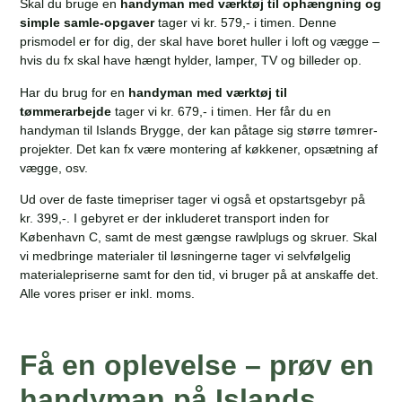
Skal du bruge en
handyman med værktøj til ophængning og
simple samle-opgaver
tager vi kr. 579,- i timen. Denne
prismodel er for dig, der skal have boret huller i loft og vægge –
hvis du fx skal have hængt hylder, lamper, TV og billeder op.
Har du brug for en
handyman med værktøj til
tømmerarbejde
tager vi kr. 679,- i timen. Her får du en
handyman til Islands Brygge, der kan påtage sig større tømrer-
projekter. Det kan fx være montering af køkkener, opsætning af
vægge, osv.
Ud over de faste timepriser tager vi også et opstartsgebyr på
kr. 399,-. I gebyret er der inkluderet transport inden for
København C, samt de mest gængse rawlplugs og skruer. Skal
vi medbringe materialer til løsningerne tager vi selvfølgelig
materialepriserne samt for den tid, vi bruger på at anskaffe det.
Alle vores priser er inkl. moms.
Få en oplevelse – prøv en
handyman på Islands