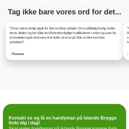
Tag ikke bare vores ord for det...
"Vi har været utroligt glade for Bob on bikes arbejde. De er pålidelig (hurtig, holder
"
deres aftaler) og har både de håndværksfaglige kvalifikationer i orden og sans for,
A
at resultatet også skal være til at holde ud at se på. Bob on bike kan klart
v
anbefales!"
h
- Thomas
-
Kontakt os og få en handyman på Islands Brygge
forbi dig i dag!
Skal vores handyman på Islands Brygge komme forbi