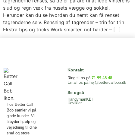
tagrenderne renses, så de er parate til at lede vinterens
slud og regn væk fra husets vægge og sokkel.
Herunder kan du se hvordan du nemt kan få renset
tagrenderne selv. Rensning af tagrender – trin for trin
Ekstra tips og tricks Work smarter, not harder – […]
Kontakt
Ring til os på
71 99 48 48
Email os på
hej@bettercallbob.dk
Se også
HandymanKBH
Udvikler
Hos Better Call
Bob samler vi på
glade kunder. Vi
tilbyder hjælp og
vejledning til dine
små og store